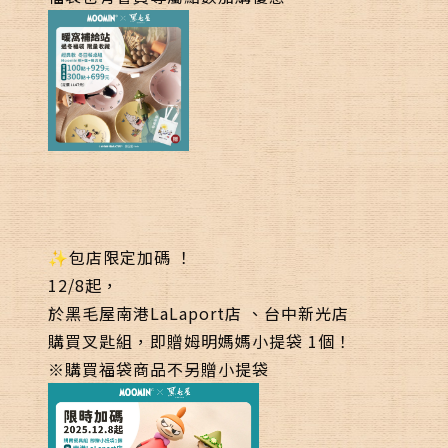
✨
包店限定加碼
！
12/8起，
於
黑毛屋南港LaLaport店
、
台中新光店
購買
叉匙組
，即贈
姆明媽媽小提袋
1個！
※購買福袋商品不另贈小提袋