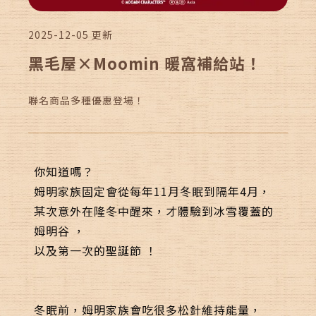
ALLERGEN INFO
過敏原資訊
2025-12-05
更新
黑毛屋×Moomin 暖窩補給站！
聯名商品多種優惠登場！
線上訂位
加入會員
你知道嗎？
姆明家族
固定會從每年11月冬眠到隔年4月，
某次意外在隆冬中醒來，才體驗到冰雪覆蓋的
姆明谷
，
以及第一次的
聖誕節
！
Follow us
冬眠前，姆明家族會吃很多松針維持能量，
聯絡我們