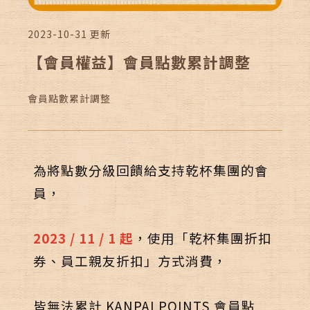
ALLERGEN INFO
過敏原資訊
2023-10-31
更新
【會員權益】會員點數累計調整
會員點數累計調整
線上訂位
加入會員
為將點數分級回饋給支持乾杯集團的會
員，
2023 / 11 / 1 起
，使用「
乾杯集團折扣
Follow us
券、員工親友折扣」方式消費，
皆無法累計 KANPAI POINTS 會員點
聯絡我們