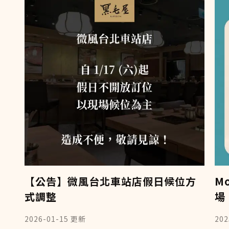
【公告】微風台北車站店假日候位方
M
式調整
場
2026-01-15
更新
202