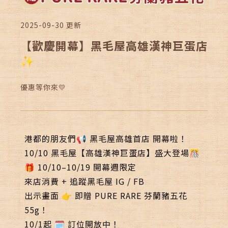
ALLERGEN INFO
過敏原資訊
2025-09-30
更新
【歡慶開幕】黑毛屋高雄漢神巨蛋店
✨
線上訂位
加入會員
優惠等你來💛
港都的朋友們📢 黑毛屋高雄首店 開幕啦！
10/10 黑毛屋【高雄漢神巨蛋店】盛大登場🎊
🎁 10/10–10/19 開幕週限定
來店消費 + 追蹤黑毛屋 IG / FB
Follow us
出示畫面 👉 即贈 PURE RARE 芬蘭豬五花
55g！
10/1起 🗓️ 訂位開放中！
聯絡我們